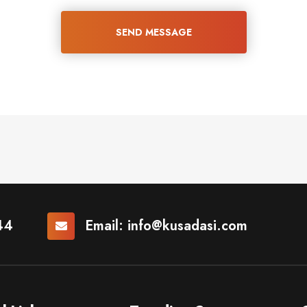
SEND MESSAGE
44
Email:
info@kusadasi.com