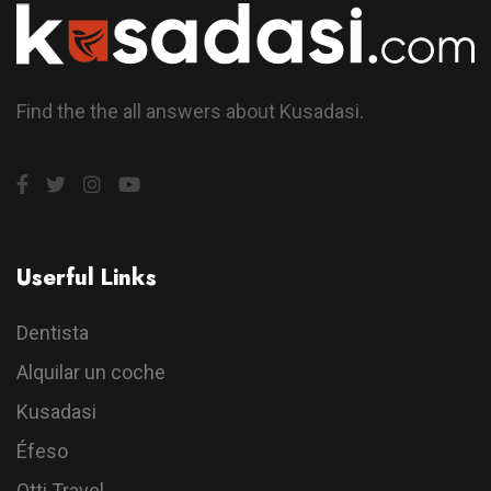
Find the the all answers about Kusadasi.
Userful Links
Dentista
Alquilar un coche
Kusadasi
Éfeso
Otti Travel