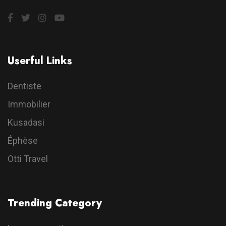
Userful Links
Dentiste
Immobilier
Kusadasi
Éphèse
Otti Travel
Trending Category