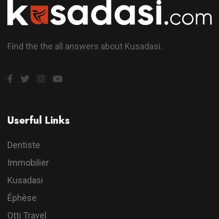
Find the the all answers about Kusadasi.
Userful Links
Dentiste
Immobilier
Kusadasi
Éphèse
Otti Travel