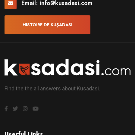
Email:
info@kusadasi.com
HISTOIRE DE KUŞADASI
Find the the all answers about Kusadasi.
Userful Links