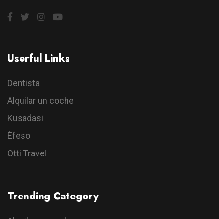
Userful Links
Dentista
Alquilar un coche
Kusadasi
Éfeso
Otti Travel
Trending Category