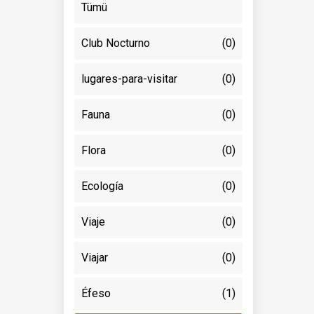
Tümü
Club Nocturno
(0)
lugares-para-visitar
(0)
Fauna
(0)
Flora
(0)
Ecología
(0)
Viaje
(0)
Viajar
(0)
Éfeso
(1)