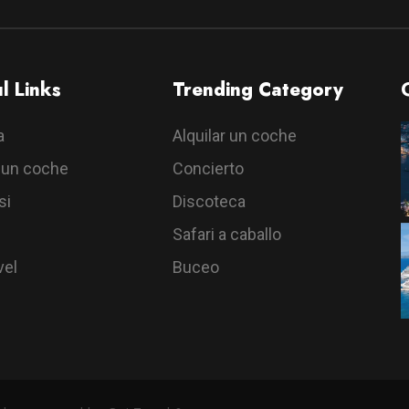
l Links
Trending Category
a
Alquilar un coche
r un coche
Concierto
si
Discoteca
Safari a caballo
vel
Buceo