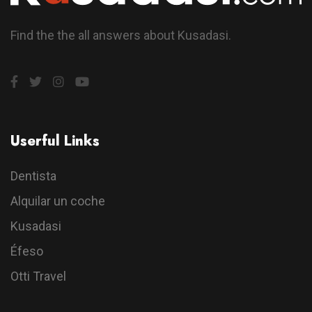
Find the the all answers about Kusadasi.
Userful Links
Dentista
Alquilar un coche
Kusadasi
Éfeso
Otti Travel