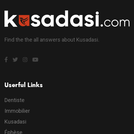
Find the the all answers about Kusadasi.
Userful Links
Dentiste
Immobilier
Kusadasi
Éphèse