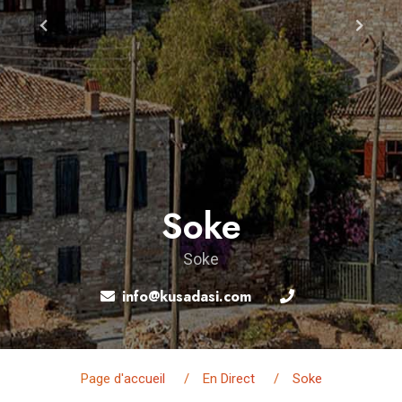
Soke
Soke
info@kusadasi.com
Page d'accueil
En Direct
Soke