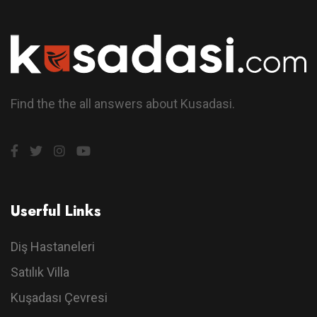
Find the the all answers about Kusadasi.
Userful Links
Diş Hastaneleri
Satılık Villa
Kuşadası Çevresi