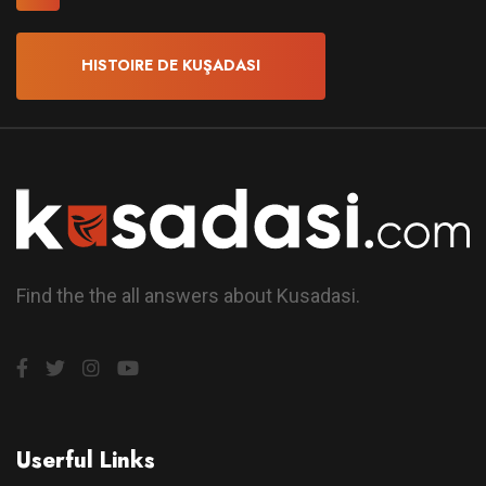
HISTOIRE DE KUŞADASI
Find the the all answers about Kusadasi.
Userful Links