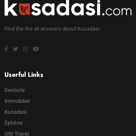
Find the the all answers about Kusadasi.
Userful Links
Dentiste
Immobilier
Kusadasi
Éphèse
Otti Travel