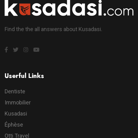
Find the the all answers about Kusadasi.
Userful Links
Dentiste
Immobilier
Kusadasi
Éphèse
Otti Travel