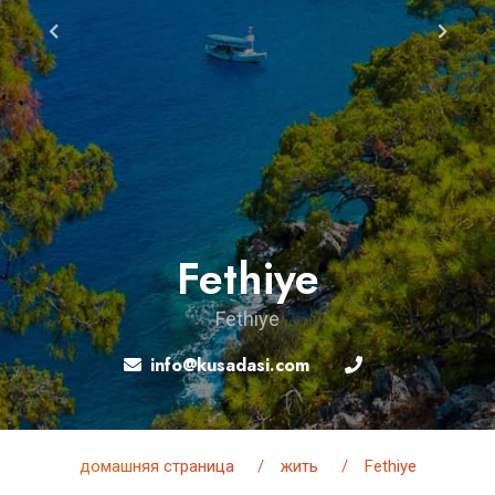
Fethiye
Fethiye
info@kusadasi.com
домашняя страница
жить
Fethiye