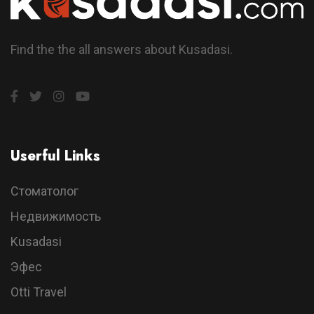
Find the the all answers about Kusadasi.
Userful Links
Стоматолог
Недвижимость
Kusadasi
Эфес
Otti Travel