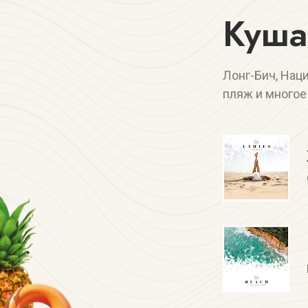
Куша
Лонг-Бич, Нац
пляж и многое