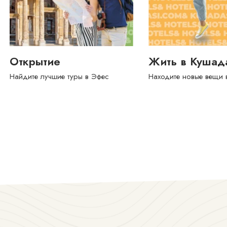
Жить в Кушадасах
Покупка
Находите новые вещи в Кушадасах
Найти базар в Кушада