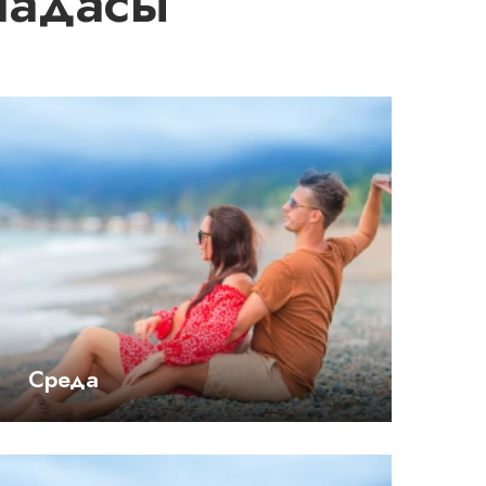
шадасы
Среда