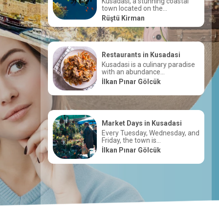
Kusadasi, a stunning coastal
le up...
town located on the...
Rüştü Kirman
f Jeep
Restaurants in Kusadasi
on a
Kusadasi is a culinary paradise
.
with an abundance...
İlkan Pınar Gölcük
i:
er
Market Days in Kusadasi
: Explore
Every Tuesday, Wednesday, and
Friday, the town is...
İlkan Pınar Gölcük