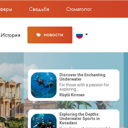
сферы
Свадьба
Стоматолог
История
НОВОСТИ
oring a
Discover the Enchanting
Underwater
 natural
For those with a passion for
 you...
exploring...
Rüştü Kirman
Exploring the Depths:
Underwater Sports in
fari
Kusadasi
 beauty