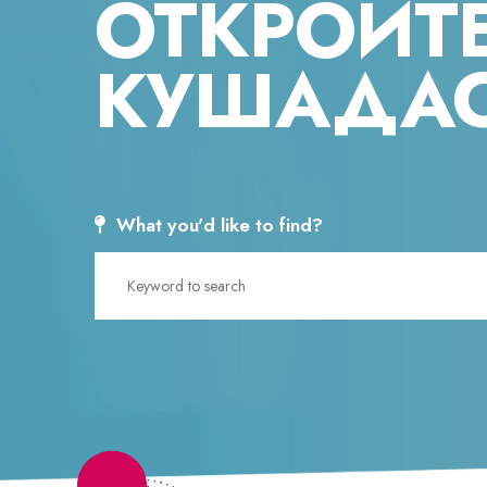
ОТКРОЙТЕ
Ayşe 
İlkan Pınar Gölcük
КУШАДА
The Most Flavorful Aegean
Kusada
Herbs
Kusada
The Aegean locale is known for
organiz
its assorted...
Yunus
İlkan Pınar Gölcük
What you'd like to find?
Kusad
Kusadasi Sports Event
Favori
For those who adore creatures,
It is e
horseback...
thousa
Ayşe Özgür
Yunus