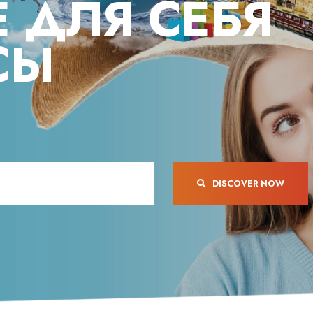
 ДЛЯ СЕБЯ
of Kusadasi as you sadd
Özgür
Ayşe Özgür
СЫ
Discover the Thrill o
si New Year Party
Safari
si Municipality
Join us as we embark 
es a New Year's...
thrilling Jeep Safari in..
 Emre Tekin
Ayşe Özgür
asi Becomes the
Scuba Diving Kusadas
te of Tourists in 2022
Explore the Underwat
DISCOVER NOW
xpected that 900
Scuba Diving Kusadasi
nd of passengers...
the Underwater...
 Emre Tekin
Ayşe Özgür