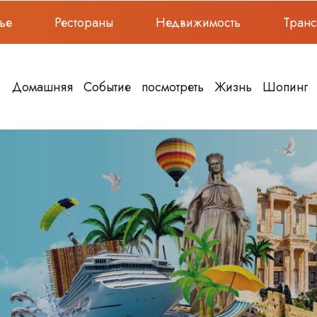
ье
Рестораны
Недвижимость
Тран
Домашняя
Событие
посмотреть
Жизнь
Шопинг
Adagöl Kuşadası Expl
In Greek Mythology
Tranquil Paradise
ek mythology, Pan, the
Adagöl is blessed with
 Hermes, was...
splendor that will leave
ksoy
Ayşe Özgür
Unleash Your Inner
 in Kusadasi
Adventurer: Horse Sa
r Sports in Kusadasi by...
Discover the untamed