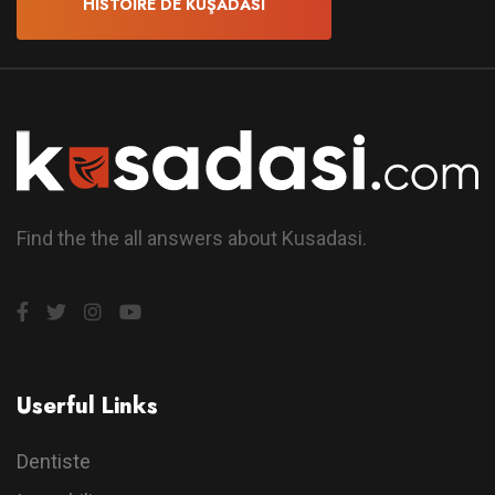
HISTOIRE DE KUŞADASI
Find the the all answers about Kusadasi.
Userful Links
Dentiste