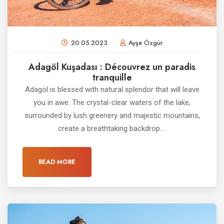
20.05.2023
Ayşe Özgür
Adagöl Kuşadası : Découvrez un paradis
tranquille
Adagöl is blessed with natural splendor that will leave
you in awe. The crystal-clear waters of the lake,
surrounded by lush greenery and majestic mountains,
create a breathtaking backdrop....
READ MORE