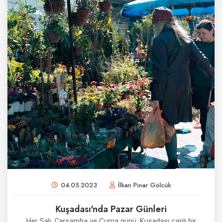
04.05.2023
İlkan Pınar Gölcük
Kuşadası'nda Pazar Günleri
Her Salı, Çarşamba ve Cuma günü, Kuşadası canlı bir