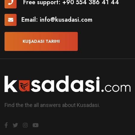
Free support:
+90 554 386 41 44
Email:
info@kusadasi.com
KUŞADASI TARIHI
Find the the all answers about Kusadasi.