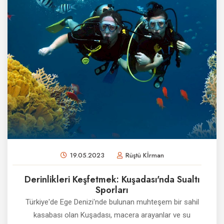
19.05.2023
Rüştü Kİrman
Derinlikleri Keşfetmek: Kuşadası'nda Sualtı
Sporları
Türkiye'de Ege Denizi'nde bulunan muhteşem bir sahil
kasabası olan Kuşadası, macera arayanlar ve su