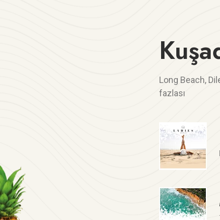
Kuşad
Long Beach, Dile
fazlası