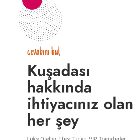
cevabını bul
Kuşadası
hakkında
ihtiyacınız olan
her şey
Lüks Oteller, Efes Turları, VIP Transferler,