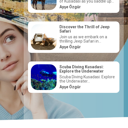
Kusadasi, a stunning coastal
le up...
town located on the...
Rüştü Kirman
f Jeep
Restaurants in Kusadasi
on a
Kusadasi is a culinary paradise
.
with an abundance...
İlkan Pınar Gölcük
i:
er
Market Days in Kusadasi
: Explore
Every Tuesday, Wednesday, and
Friday, the town is...
İlkan Pınar Gölcük