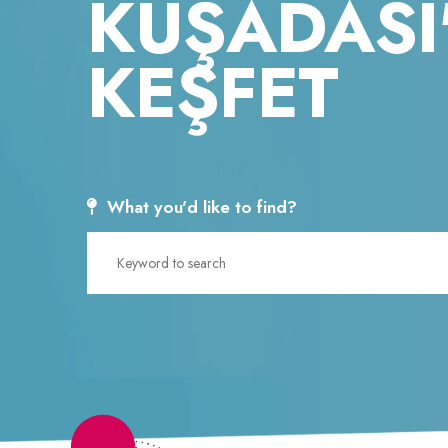
KUŞADASI
İlkan Pınar Gölcük
KEŞFET
The Most Flavorful Aegean
Kusada
Herbs
Kusada
The Aegean locale is known for
organiz
its assorted...
Yunus
İlkan Pınar Gölcük
Kusad
Kusadasi Sports Event
What you'd like to find?
Favori
For those who adore creatures,
It is e
horseback...
thousa
Ayşe Özgür
Yunus