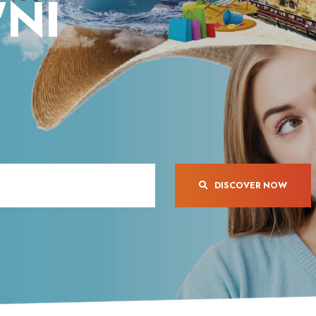
'NI
of Kusadasi as you sadd
Ayşe Özgür
si New Year Party
si Municipality
Discover the Thrill o
es a New Year's...
Safari
 Emre Tekin
Join us as we embark 
thrilling Jeep Safari in..
Ayşe Özgür
asi Becomes the
te of Tourists in 2022
xpected that 900
Scuba Diving Kusadas
nd of passengers...
Explore the Underwat
DISCOVER NOW
 Emre Tekin
Scuba Diving Kusadasi
the Underwater...
Ayşe Özgür