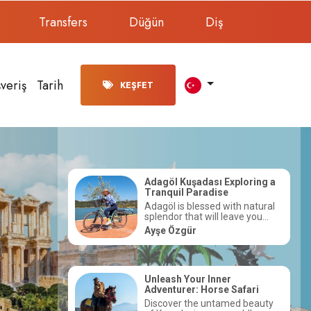
Transfers
Düğün
Diş
şveriş
Tarih
KEŞFET
oring a
Discover the Enchanting
Underwater
 natural
For those with a passion for
 you...
exploring...
Rüştü Kirman
Exploring the Depths:
Underwater Sports in
fari
Kusadasi
 beauty