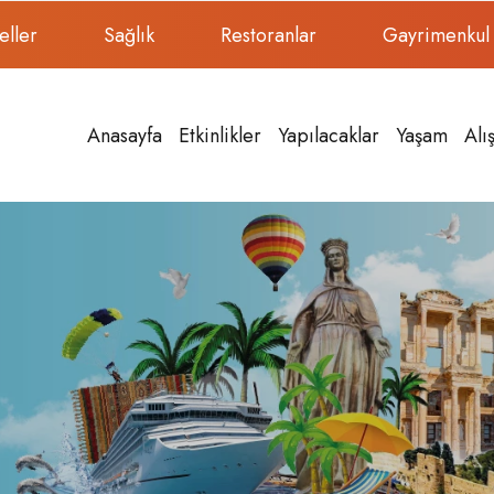
eller
Sağlık
Restoranlar
Gayrimenkul
Anasayfa
Etkinlikler
Yapılacaklar
Yaşam
Alı
In Greek Mythology
Adagöl Kuşadası Expl
Tranquil Paradise
ek mythology, Pan, the
 Hermes, was...
Adagöl is blessed with
splendor that will leave
ksoy
Ayşe Özgür
 in Kusadasi
Unleash Your Inner
r Sports in Kusadasi by...
Adventurer: Horse Sa
Özgür
Discover the untamed