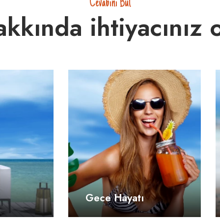
Cevabını Bul
kkında ihtiyacınız 
Gece Hayatı