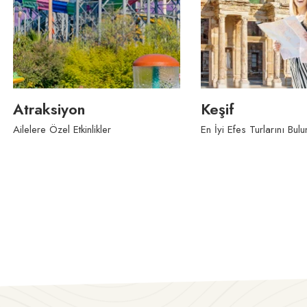
Keşif
Kuşadası'nda y
En İyi Efes Turlarını Bulun
Kuşadası'nda Yeni Şeyle