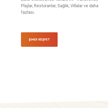
Plajlar, Restoranlar, Sağlık, Villalar ve daha
fazlası.
Atraksiyon
ŞIMDI KEŞFET
 Sağlık Turizmi
Ailelere Özel Etkinlikler