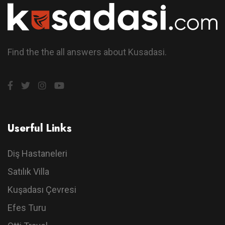
Find the the all answers about Kusadasi.
Userful Links
Diş Hastaneleri
Satılık Villa
Kuşadası Çevresi
Efes Turu