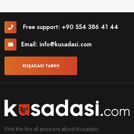
Free support:
+90 554 386 41 44
Email:
info@kusadasi.com
KUŞADASI TARIHI
Find the the all answers about Kusadasi.