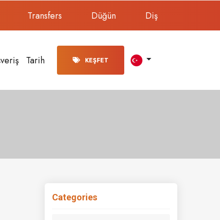
Transfers
Düğün
Diş
şveriş
Tarih
KEŞFET
Categories