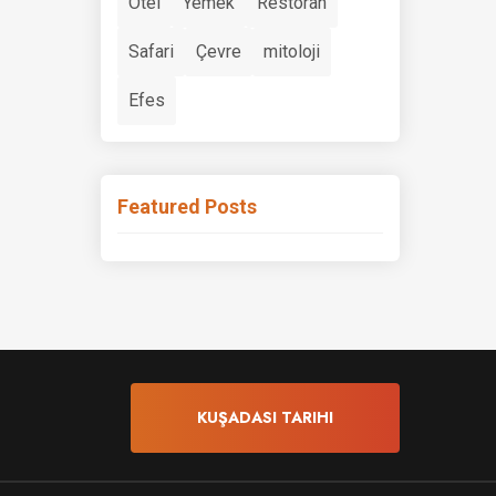
Otel
Yemek
Restoran
Safari
Çevre
mitoloji
Efes
Featured Posts
KUŞADASI TARIHI