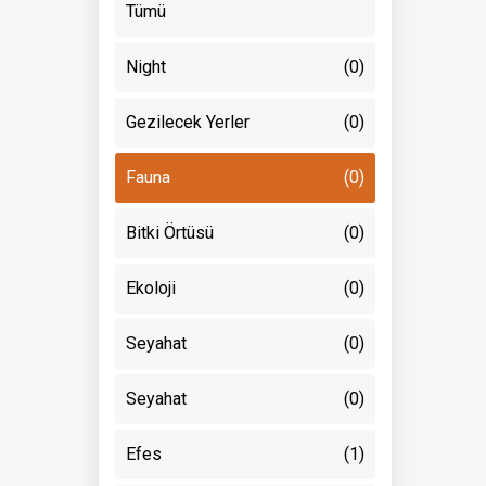
Tümü
Night
(0)
Gezilecek Yerler
(0)
Fauna
(0)
Bitki Örtüsü
(0)
Ekoloji
(0)
Seyahat
(0)
Seyahat
(0)
Efes
(1)