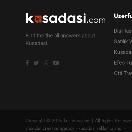
Userfu
Diş Has
Find the the all answers about
Satılık V
Kusadasi.
Kuşadas
Efes Tu
Otti Tra
Copyright © 2026 kusadasi.com | All Rights Reserved
ynsocial creative agency - kusadasi reklam ajansı -