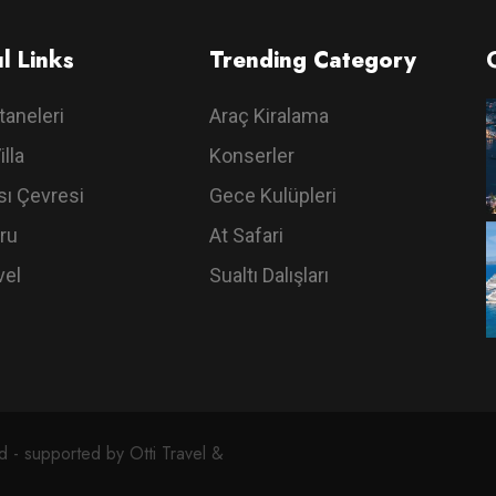
l Links
Trending Category
taneleri
Araç Kiralama
illa
Konserler
ı Çevresi
Gece Kulüpleri
ru
At Safari
vel
Sualtı Dalışları
 - supported by Otti Travel &