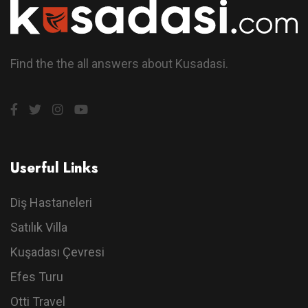
Find the the all answers about Kusadasi.
Userful Links
Diş Hastaneleri
Satılık Villa
Kuşadası Çevresi
Efes Turu
Otti Travel